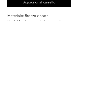
Aggiungi al carrello
Materiale: Bronzo zincato
Modalità d’uso: bodychain e collana
Prodotto su ordinazione
Tempo di pattesa: 8 giorni lavorativi
@2026 Amants de la Lune. Tutti i diritti